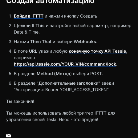
Создай автоматизацию
Войди в IFTTT
и нажми кнопку Создать.
Щелкни
If This
и настройте любой параметр, например
Date & Time.
Нажми
Then That
и выбери
Webhooks
.
В поле
URL
укажи любую
конечную точку API Tessie
,
например
https://api.tessie.com/YOUR_VIN/command/lock
.
В разделе
Method (Метод
) выбери POST.
В разделе
"Дополнительные заголовки
" введи
"Авторизация: Bearer YOUR_ACCESS_TOKEN".
Ты закончил!
Ты можешь использовать любой триггер IFTTT для
управления своей Tesla. Небо - это предел!